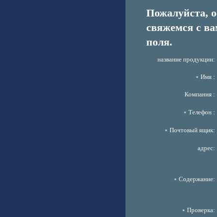
Пожалуйста, 
свяжемся с ва
поля.
название продукции:
﹡Имя :
Компания :
﹡Телефон :
﹡Почтовый ящик:
адрес:
﹡Содержание:
﹡Проверка: