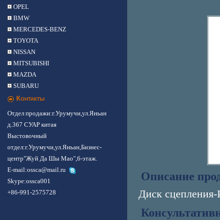
OPEL
BMW
MERCEDES-BENZ
TOYOTA
NISSAN
MITSUBISHI
MAZDA
SUBARU
Контакты
Отдел продажи:г.Урумучи,ул.Яньан
д.367 СУАР китая
Выстовочный
отдел:г.Урумучи,ул.Яньан,Бизнес-
центр"Жуй Да Шы Мао",6-этаж.
E-mail:ossca@mail.ru
Описание про
Skype:
ossca001
Диск сцепления-
+86-991-2575728
Консультатив