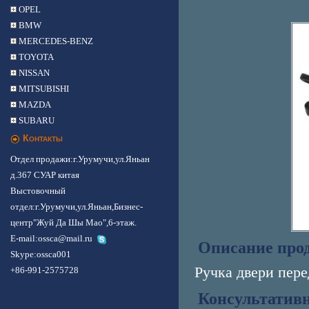
OPEL
BMW
MERCEDES-BENZ
TOYOTA
NISSAN
MITSUBISHI
MAZDA
SUBARU
Контакты
Отдел продажи:г.Урумучи,ул.Яньан
д.367 СУАР китая
Выстовочный
отдел:г.Урумучи,ул.Яньан,Бизнес-
центр"Жуй Да Шы Мао",6-этаж.
E-mail:ossca@mail.ru
Описание про
Skype:
ossca001
Ручка двери пер
+86-991-2575728
Консультатив