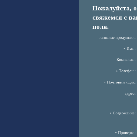
Пожалуйста, 
свяжемся с ва
поля.
название продукции:
﹡Имя :
Компания :
﹡Телефон :
﹡Почтовый ящик:
адрес:
﹡Содержание:
﹡Проверка: