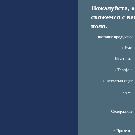
Пожалуйста, 
свяжемся с ва
поля.
название продукции:
﹡Имя :
Компания :
﹡Телефон :
﹡Почтовый ящик:
адрес:
﹡Содержание:
﹡Проверка: