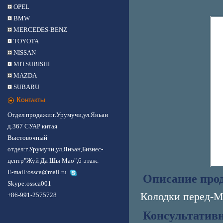
OPEL
BMW
MERCEDES-BENZ
TOYOTA
NISSAN
MITSUBISHI
MAZDA
SUBARU
Контакты
Отдел продажи:г.Урумучи,ул.Яньан
д.367 СУАР китая
Выстовочный
отдел:г.Урумучи,ул.Яньан,Бизнес-
центр"Жуй Да Шы Мао",6-этаж.
E-mail:ossca@mail.ru
Описание про
Skype:
ossca001
Колодки перед-M
+86-991-2575728
Консультатив