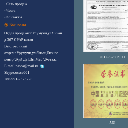
- Сеть продаж
- Честь
- Контакты
Контакты
Отдел продажи:г.Урумучи,ул.Яньан
д.367 СУАР китая
Выстовочный
отдел:г.Урумучи,ул.Яньан,Бизнес-
2012-5-28 PCT+
центр"Жуй Да Шы Мао",6-этаж.
E-mail:ossca@mail.ru
Skype:
ossca001
+86-991-2575728
5星